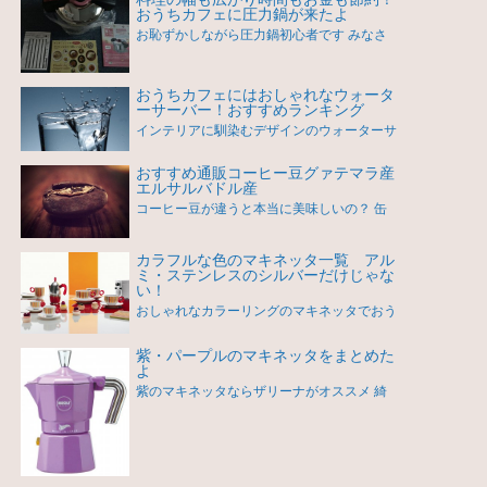
おうちカフェに圧力鍋が来たよ
お恥ずかしながら圧力鍋初心者です みなさ
おうちカフェにはおしゃれなウォータ
ーサーバー！おすすめランキング
インテリアに馴染むデザインのウォーターサ
おすすめ通販コーヒー豆グァテマラ産
エルサルバドル産
コーヒー豆が違うと本当に美味しいの？ 缶
カラフルな色のマキネッタ一覧 アル
ミ・ステンレスのシルバーだけじゃな
い！
おしゃれなカラーリングのマキネッタでおう
紫・パープルのマキネッタをまとめた
よ
紫のマキネッタならザリーナがオススメ 綺