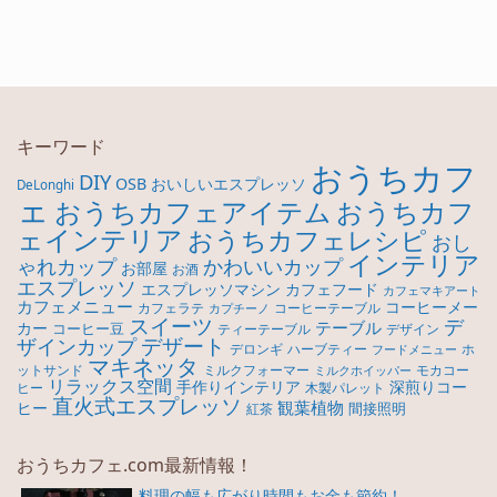
キーワード
おうちカフ
DIY
OSB
おいしいエスプレッソ
DeLonghi
ェ
おうちカフ
おうちカフェアイテム
ェインテリア
おうちカフェレシピ
おし
インテリア
ゃれカップ
かわいいカップ
お部屋
お酒
エスプレッソ
エスプレッソマシン
カフェフード
カフェマキアート
カフェメニュー
コーヒーメー
カフェラテ
コーヒーテーブル
カプチーノ
スイーツ
デ
テーブル
カー
コーヒー豆
ティーテーブル
デザイン
デザート
ザインカップ
デロンギ
ハーブティー
ホ
フードメニュー
マキネッタ
モカコー
ットサンド
ミルクフォーマー
ミルクホイッパー
リラックス空間
手作りインテリア
深煎りコー
ヒー
木製パレット
直火式エスプレッソ
観葉植物
ヒー
間接照明
紅茶
おうちカフェ.com最新情報！
料理の幅も広がり時間もお金も節約！