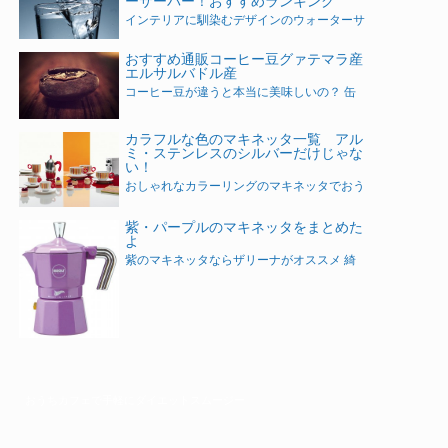
ーサーバー！おすすめランキング
インテリアに馴染むデザインのウォーターサ
おすすめ通販コーヒー豆グァテマラ産
エルサルバドル産
コーヒー豆が違うと本当に美味しいの？ 缶
カラフルな色のマキネッタ一覧 アル
ミ・ステンレスのシルバーだけじゃな
い！
おしゃれなカラーリングのマキネッタでおう
紫・パープルのマキネッタをまとめた
よ
紫のマキネッタならザリーナがオススメ 綺
おうちカフェで手軽にダイエットスムージー