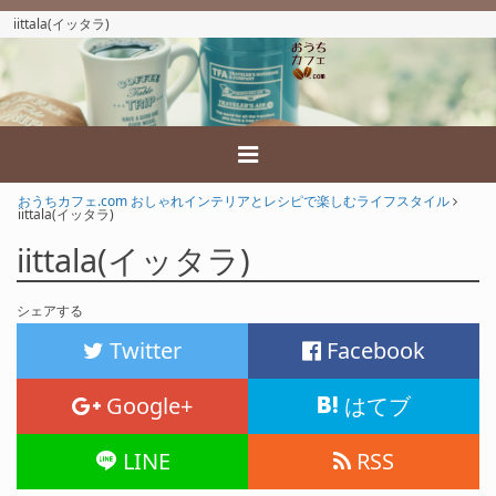
iittala(イッタラ)
おうちカフェ.com おしゃれインテリアとレシピで楽しむライフスタイル
iittala(イッタラ)
iittala(イッタラ)
シェアする
Twitter
Facebook
Google+
はてブ
LINE
RSS