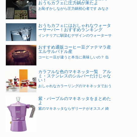
おうちカフェに圧力鍋が来たよ
お恥ずかしながら圧力鍋初心者です みなさ
おうちカフェにはおしゃれなウォータ
ーサーバー！おすすめランキング
インテリアに馴染むデザインのウォーターサ
おすすめ通販コーヒー豆グァテマラ産
エルサルバドル産
コーヒー豆が違うと本当に美味しいの？ 缶
カラフルな色のマキネッタ一覧 アル
ミ・ステンレスのシルバーだけじゃな
い！
おしゃれなカラーリングのマキネッタでおう
紫・パープルのマキネッタをまとめた
よ
紫のマキネッタならザリーナがオススメ 綺