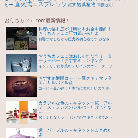
直火式エスプレッソ
観葉植物
ヒー
間接照明
紅茶
おうちカフェ.com最新情報！
料理の幅も広がり時間もお金も節約！
おうちカフェに圧力鍋が来たよ
お恥ずかしながら圧力鍋初心者です みなさ
おうちカフェにはおしゃれなウォータ
ーサーバー！おすすめランキング
インテリアに馴染むデザインのウォーターサ
おすすめ通販コーヒー豆グァテマラ産
エルサルバドル産
コーヒー豆が違うと本当に美味しいの？ 缶
カラフルな色のマキネッタ一覧 アル
ミ・ステンレスのシルバーだけじゃな
い！
おしゃれなカラーリングのマキネッタでおう
紫・パープルのマキネッタをまとめた
よ