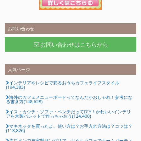
お問い合わせ
お問い合わせはこちらから
人気ページ
インテリアやレシピで彩るおうちカフェライフスタイル
(194,383)
海外のカフェメニューボードってなんだかおしゃれ！参考にな
る書き方(148,628)
イス・カウチ・ソファ・ベンチだってDIY！かわいいインテリ
アを木製パレットで作っちゃおう(124,400)
マキネッタを買ったよ。使い方は？お手入れ方法は？コツは？
(118,826)
赤ワインで自家製サングリア おうちカフェでホームパーティ