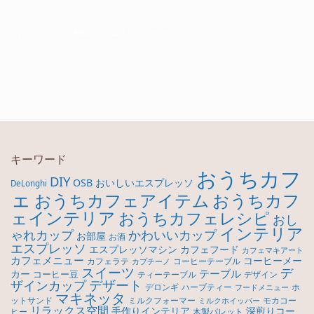
おうちカフェで手軽にダイエットスムージー
キーワード
おうちカフ
DIY
OSB
おいしいエスプレッソ
DeLonghi
ェ
おうちカフ
おうちカフェアイテム
ェインテリア
おうちカフェレシピ
おし
インテリア
ゃれカップ
かわいいカップ
お部屋
お酒
エスプレッソ
エスプレッソマシン
カフェフード
カフェマキアート
カフェメニュー
コーヒーメー
カフェラテ
コーヒーテーブル
カプチーノ
スイーツ
デ
テーブル
カー
コーヒー豆
ティーテーブル
デザイン
デザート
ザインカップ
デロンギ
ハーブティー
ホ
フードメニュー
マキネッタ
モカコー
ットサンド
ミルクフォーマー
ミルクホイッパー
リラックス空間
手作りインテリア
深煎りコー
ヒー
木製パレット