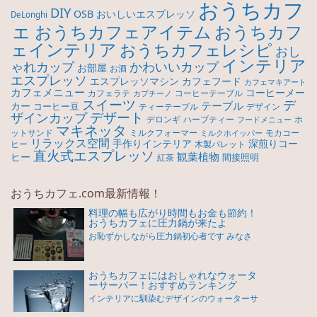
おうちカフ
DIY
OSB
おいしいエスプレッソ
DeLonghi
ェ
おうちカフ
おうちカフェアイテム
ェインテリア
おうちカフェレシピ
おし
インテリア
ゃれカップ
かわいいカップ
お部屋
お酒
エスプレッソ
エスプレッソマシン
カフェフード
カフェマキアート
カフェメニュー
コーヒーメー
カフェラテ
コーヒーテーブル
カプチーノ
スイーツ
デ
テーブル
カー
コーヒー豆
ティーテーブル
デザイン
デザート
ザインカップ
デロンギ
ハーブティー
ホ
フードメニュー
マキネッタ
モカコー
ットサンド
ミルクフォーマー
ミルクホイッパー
リラックス空間
手作りインテリア
深煎りコー
ヒー
木製パレット
直火式エスプレッソ
観葉植物
ヒー
間接照明
紅茶
おうちカフェ.com最新情報！
料理の幅も広がり時間もお金も節約！
おうちカフェに圧力鍋が来たよ
お恥ずかしながら圧力鍋初心者です みなさ
おうちカフェにはおしゃれなウォータ
ーサーバー！おすすめランキング
インテリアに馴染むデザインのウォーターサ