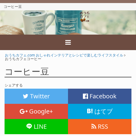
コーヒー豆
おうちカフェ.com おしゃれインテリアとレシピで楽しむライフスタイル
おうちカフェコーヒー
コーヒー豆
シェアする
Twitter
Facebook
Google+
はてブ
LINE
RSS