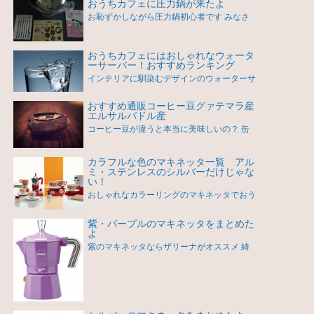
おうちカフェに圧力鍋が来たよ
お恥ずかしながら圧力鍋初心者です みなさ
おうちカフェにはおしゃれなウォータ
ーサーバー！おすすめランキング
インテリアに馴染むデザインのウォーターサ
おすすめ通販コーヒー豆グァテマラ産
エルサルバドル産
コーヒー豆が違うと本当に美味しいの？ 缶
カラフルな色のマキネッタ一覧 アル
ミ・ステンレスのシルバーだけじゃな
い！
おしゃれなカラーリングのマキネッタでおう
紫・パープルのマキネッタをまとめた
よ
紫のマキネッタならザリーナがオススメ 綺