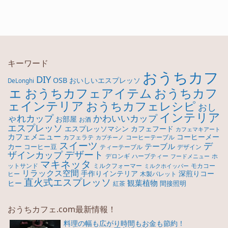
キーワード
おうちカフ
DIY
OSB
おいしいエスプレッソ
DeLonghi
ェ
おうちカフ
おうちカフェアイテム
ェインテリア
おうちカフェレシピ
おし
インテリア
ゃれカップ
かわいいカップ
お部屋
お酒
エスプレッソ
エスプレッソマシン
カフェフード
カフェマキアート
カフェメニュー
コーヒーメー
カフェラテ
コーヒーテーブル
カプチーノ
スイーツ
デ
テーブル
カー
コーヒー豆
ティーテーブル
デザイン
デザート
ザインカップ
デロンギ
ハーブティー
ホ
フードメニュー
マキネッタ
モカコー
ットサンド
ミルクフォーマー
ミルクホイッパー
リラックス空間
手作りインテリア
深煎りコー
ヒー
木製パレット
直火式エスプレッソ
観葉植物
ヒー
間接照明
紅茶
おうちカフェ.com最新情報！
料理の幅も広がり時間もお金も節約！