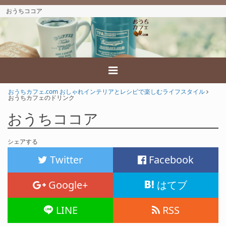
おうちココア
おうちカフェ.com おしゃれインテリアとレシピで楽しむライフスタイル
おうちカフェのドリンク
おうちココア
シェアする
Twitter
Facebook
Google+
はてブ
LINE
RSS