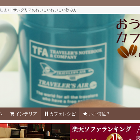
よ♪ | サングリアのおいしいおいしい飲み方
ム
インテリア
カフェレシピ
いま何位？