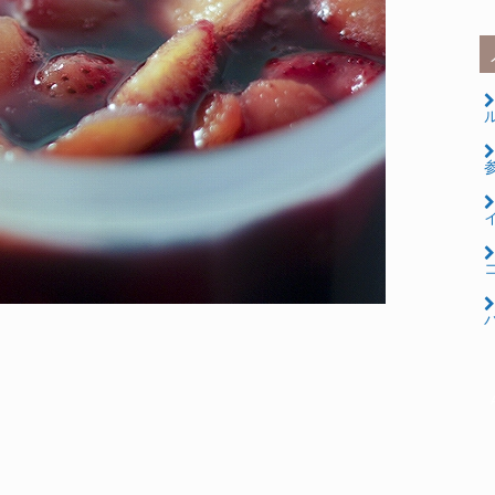
ル
コ
パ