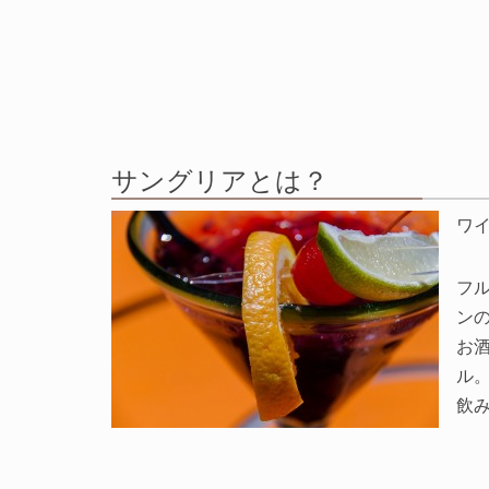
サングリアとは？
ワ
フ
ン
お
ル
飲