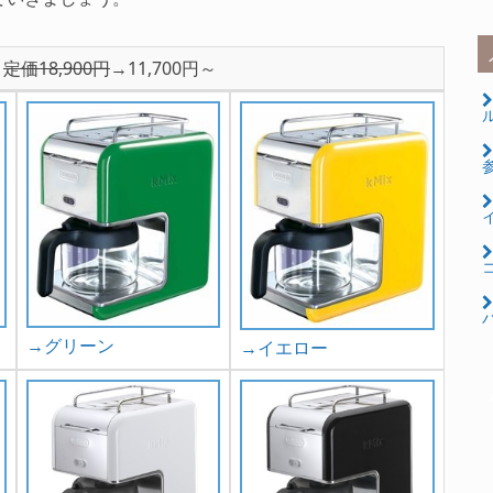
6
定価18,900円
→11,700円～
ル
コ
パ
→グリーン
→イエロー