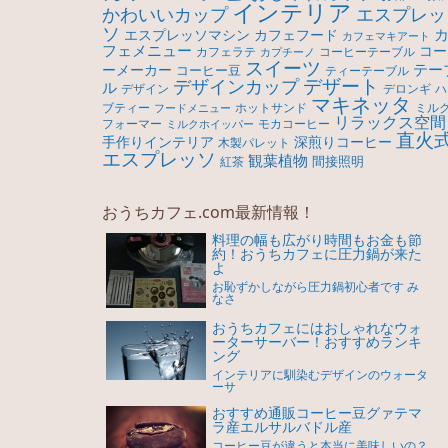
インテリア
エスプレッ
かわいいカップ
ソ
エスプレッソマシン
カフェフード
カフェマキアート
フェメニュー
コー
カフェラテ
コーヒーテーブル
カプチーノ
スイーツ
テー
ーメーカー
コーヒー豆
ティーテーブル
デザート
デザインカップ
ル
デロンギ
デザイン
ハ
マキネッタ
ブティー
ホットサンド
ミル
フードメニュー
リラックス空間
モカコーヒー
フォーマー
ミルクホイッパー
直火
手作りインテリア
深煎りコーヒー
木製パレット
エスプレッソ
観葉植物
間接照明
紅茶
おうちカフェ.com最新情報！
料理の幅も広がり時間もお金も節
約！おうちカフェに圧力鍋が来た
よ
お恥ずかしながら圧力鍋初心者です み
なさ
おうちカフェにはおしゃれなウォ
ーターサーバー！おすすめランキ
ング
インテリアに馴染むデザインのウォータ
ーサ
おすすめ通販コーヒー豆グァテマ
ラ産エルサルバドル産
コーヒー豆が違うと本当に美味しいの？