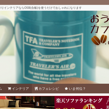
手作りインテリアならOSB(合板)を使うだけでおしゃれになります
ム
インテリア
カフェレシピ
いま何位？