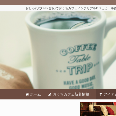
おしゃれなOSB(合板)でおうちカフェインテリアをDIYしよ | 
ホーム
おうちカフェ新着情報！
アイテ