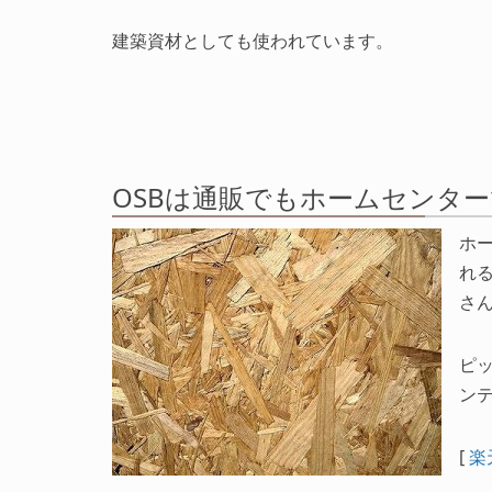
建築資材としても使われています。
OSBは通販でもホームセンタ
ホ
れ
さ
ピ
ンテ
[
楽