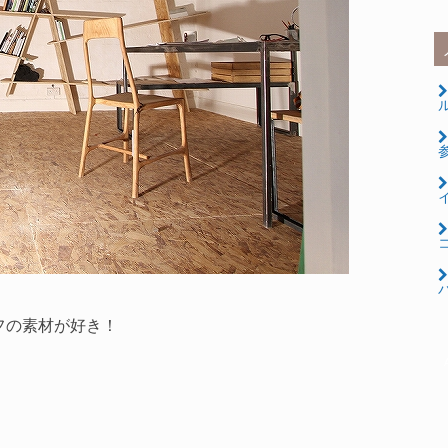
ル
コ
パ
フの素材が好き！