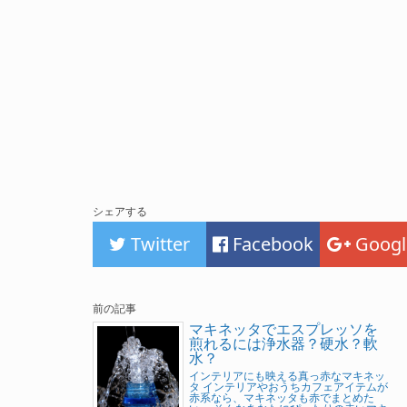
シェアする
Twitter
Facebook
Googl
前の記事
マキネッタでエスプレッソを
煎れるには浄水器？硬水？軟
水？
インテリアにも映える真っ赤なマキネッ
タ インテリアやおうちカフェアイテムが
赤系なら、マキネッタも赤でまとめた