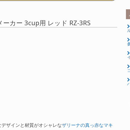
ーカー 3cup用 レッド RZ-3RS
ル
コ
パ
なデザインと材質がオシャレな
ザリーナの真っ赤なマキ