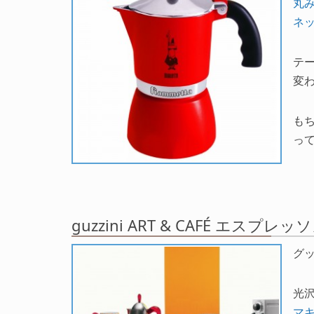
丸
ネ
テ
変
も
って
guzzini ART & CAFÉ エス
グ
光
マ