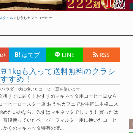
フスタイル
おうちカフェコーヒー
e+
はてブ
LINE
RSS
豆1kgも入って送料無料のクラシ
おすすめ！
いパウダー状に挽いたコーヒー豆を使います
文後すぐに届く！おすすめマキネッタ用コーヒー豆なら
コーヒーロースター店 おうちカフェでお手軽に本格エス
始めたいのなら、先ずはマキネッタでしょう！ 買ったは
、普段使っていたペーパーフィルター用に挽いたコーヒ
っかくのマキネッタ特有の濃…