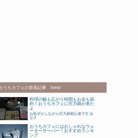
おうちカフェの新着記事 New!
料理の幅も広がり時間もお金も節
約！おうちカフェに圧力鍋が来た
よ
お恥ずかしながら圧力鍋初心者です み
なさ
おうちカフェにはおしゃれなウォ
ーターサーバー！おすすめランキ
ング