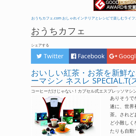
おうちカフェ.com おしゃれインテリアとレシピで楽しむライ
おうちカフェ
シェアする
Twitter
Facebook
Googl
おいしい紅茶・お茶を新鮮
ーマシン ネスレ SPECIAL.T
コーヒーだけじゃない！カプセル式エスプレッソマシ
ありそうで
遂に、世界
茶。されど
ど小難しく
たりも自動