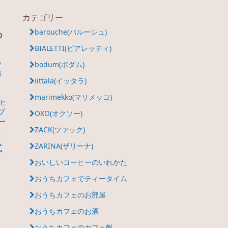
カテゴリー
ち
barouche(バルーシュ)
BIALETTI(ビアレッティ)
ち
bodum(ボダム)
酒
iittala(イッタラ)
カ
marimekko(マリメッコ)
ヒ
ブ
OXO(オクソー)
ー
ZACK(ツァック)
ク
式
ZARINA(ザリーナ)
おいしいコーヒーのいれかた
おうちカフェでティータイム
おうちカフェのお部屋
おうちカフェのお酒
おうちカフェのカフェ飯