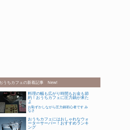
おうちカフェの新着記事 New!
料理の幅も広がり時間もお金も節
約！おうちカフェに圧力鍋が来た
よ
お恥ずかしながら圧力鍋初心者です み
なさ
おうちカフェにはおしゃれなウォ
ーターサーバー！おすすめランキ
ング