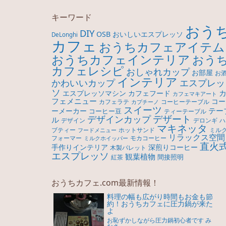
キーワード
おう
DIY
OSB
おいしいエスプレッソ
DeLonghi
カフェ
おうちカフェアイテム
おうちカフェインテリア
おう
カフェレシピ
おしゃれカップ
お部屋
お
インテリア
エスプレッ
かわいいカップ
ソ
エスプレッソマシン
カフェフード
カフェマキアート
フェメニュー
コー
カフェラテ
コーヒーテーブル
カプチーノ
スイーツ
テー
ーメーカー
コーヒー豆
ティーテーブル
デザート
デザインカップ
ル
デロンギ
デザイン
ハ
マキネッタ
ブティー
ホットサンド
ミル
フードメニュー
リラックス空間
モカコーヒー
フォーマー
ミルクホイッパー
直火
手作りインテリア
深煎りコーヒー
木製パレット
エスプレッソ
観葉植物
間接照明
紅茶
おうちカフェ.com最新情報！
料理の幅も広がり時間もお金も節
約！おうちカフェに圧力鍋が来た
よ
お恥ずかしながら圧力鍋初心者です み