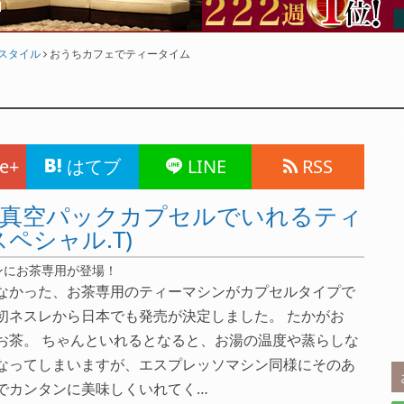
フスタイル
おうちカフェでティータイム
e+
はてブ
LINE
RSS
な真空パックカプセルでいれるティ
(スペシャル.T)
ンにお茶専用が登場！
なかった、お茶専用のティーマシンがカプセルタイプで
初ネスレから日本でも発売が決定しました。 たかがお
お茶。 ちゃんといれるとなると、お湯の温度や蒸らしな
なってしまいますが、エスプレッソマシン同様にそのあ
でカンタンに美味しくいれてく…