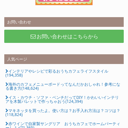
お問い合わせ
お問い合わせはこちらから
人気ページ
インテリアやレシピで彩るおうちカフェライフスタイル
(194,358)
海外のカフェメニューボードってなんだかおしゃれ！参考にな
る書き方(148,624)
イス・カウチ・ソファ・ベンチだってDIY！かわいいインテリ
アを木製パレットで作っちゃおう(124,394)
マキネッタを買ったよ。使い方は？お手入れ方法は？コツは？
(118,824)
赤ワインで自家製サングリア おうちカフェでホームパーティ
ーしよ♪(71,365)