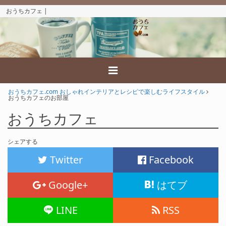
おうちカフェ |
おうちカフェ.com おしゃれインテリアとレシピで楽しむライフスタイル
おうちカフェのお部屋
おうちカフェ
シェアする
Twitter
Facebook
Google+
はてブ
LINE
RSS