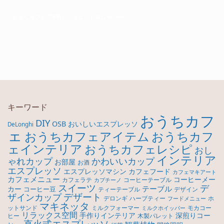
おうちカフェで手軽にダイエットスムージー
キーワード
おうちカフ
DIY
OSB
おいしいエスプレッソ
DeLonghi
ェ
おうちカフ
おうちカフェアイテム
ェインテリア
おうちカフェレシピ
おし
インテリア
ゃれカップ
かわいいカップ
お部屋
お酒
エスプレッソ
エスプレッソマシン
カフェフード
カフェマキアート
カフェメニュー
コーヒーメー
カフェラテ
コーヒーテーブル
カプチーノ
スイーツ
デ
テーブル
カー
コーヒー豆
ティーテーブル
デザイン
デザート
ザインカップ
デロンギ
ハーブティー
ホ
フードメニュー
マキネッタ
モカコー
ットサンド
ミルクフォーマー
ミルクホイッパー
リラックス空間
手作りインテリア
深煎りコー
ヒー
木製パレット
直火式エスプレッソ