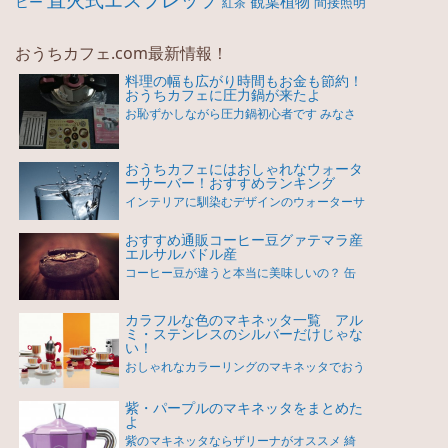
観葉植物
ヒー
間接照明
紅茶
おうちカフェ.com最新情報！
料理の幅も広がり時間もお金も節約！
おうちカフェに圧力鍋が来たよ
お恥ずかしながら圧力鍋初心者です みなさ
おうちカフェにはおしゃれなウォータ
ーサーバー！おすすめランキング
インテリアに馴染むデザインのウォーターサ
おすすめ通販コーヒー豆グァテマラ産
エルサルバドル産
コーヒー豆が違うと本当に美味しいの？ 缶
カラフルな色のマキネッタ一覧 アル
ミ・ステンレスのシルバーだけじゃな
い！
おしゃれなカラーリングのマキネッタでおう
紫・パープルのマキネッタをまとめた
よ
紫のマキネッタならザリーナがオススメ 綺