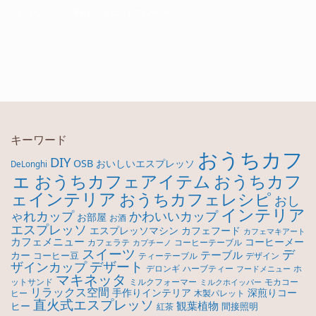
おうちカフェで手軽にダイエットスムージー
キーワード
おうちカフ
DIY
OSB
おいしいエスプレッソ
DeLonghi
ェ
おうちカフ
おうちカフェアイテム
ェインテリア
おうちカフェレシピ
おし
インテリア
ゃれカップ
かわいいカップ
お部屋
お酒
エスプレッソ
エスプレッソマシン
カフェフード
カフェマキアート
カフェメニュー
コーヒーメー
カフェラテ
コーヒーテーブル
カプチーノ
スイーツ
デ
テーブル
カー
コーヒー豆
ティーテーブル
デザイン
デザート
ザインカップ
デロンギ
ハーブティー
ホ
フードメニュー
マキネッタ
モカコー
ットサンド
ミルクフォーマー
ミルクホイッパー
リラックス空間
手作りインテリア
深煎りコー
ヒー
木製パレット
直火式エスプレッソ
観葉植物
ヒー
間接照明
紅茶