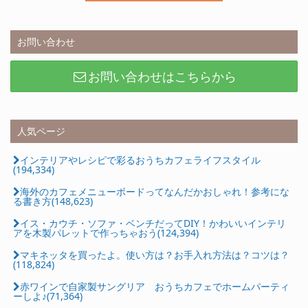
お問い合わせ
お問い合わせはこちらから
人気ページ
インテリアやレシピで彩るおうちカフェライフスタイル
(194,334)
海外のカフェメニューボードってなんだかおしゃれ！参考にな
る書き方(148,623)
イス・カウチ・ソファ・ベンチだってDIY！かわいいインテリ
アを木製パレットで作っちゃおう(124,394)
マキネッタを買ったよ。使い方は？お手入れ方法は？コツは？
(118,824)
赤ワインで自家製サングリア おうちカフェでホームパーティ
ーしよ♪(71,364)