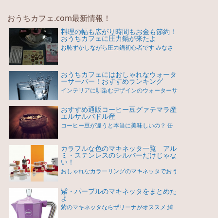
おうちカフェ.com最新情報！
料理の幅も広がり時間もお金も節約！
おうちカフェに圧力鍋が来たよ
お恥ずかしながら圧力鍋初心者です みなさ
おうちカフェにはおしゃれなウォータ
ーサーバー！おすすめランキング
インテリアに馴染むデザインのウォーターサ
おすすめ通販コーヒー豆グァテマラ産
エルサルバドル産
コーヒー豆が違うと本当に美味しいの？ 缶
カラフルな色のマキネッタ一覧 アル
ミ・ステンレスのシルバーだけじゃな
い！
おしゃれなカラーリングのマキネッタでおう
紫・パープルのマキネッタをまとめた
よ
紫のマキネッタならザリーナがオススメ 綺