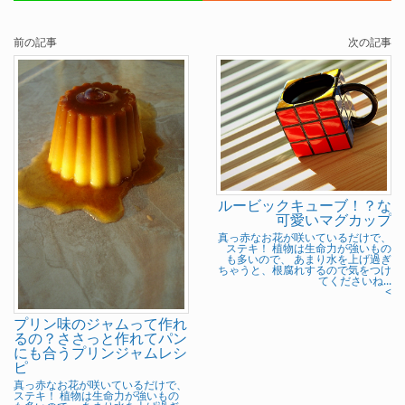
前の記事
次の記事
ルービックキューブ！？な
可愛いマグカップ
真っ赤なお花が咲いているだけで、
ステキ！ 植物は生命力が強いもの
も多いので、 あまり水を上げ過ぎ
ちゃうと、根腐れするので気をつけ
てくださいね...
<
プリン味のジャムって作れ
るの？ささっと作れてパン
にも合うプリンジャムレシ
ピ
真っ赤なお花が咲いているだけで、
ステキ！ 植物は生命力が強いもの