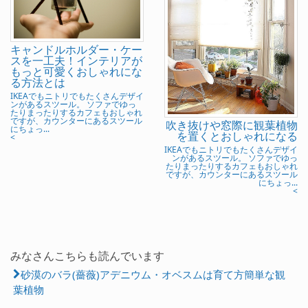
キャンドルホルダー・ケー
スを一工夫！インテリアが
もっと可愛くおしゃれにな
る方法とは
IKEAでもニトリでもたくさんデザイ
ンがあるスツール。 ソファでゆっ
たりまったりするカフェもおしゃれ
ですが、カウンターにあるスツール
吹き抜けや窓際に観葉植物
にちょっ...
を置くとおしゃれになる
<
IKEAでもニトリでもたくさんデザイ
ンがあるスツール。 ソファでゆっ
たりまったりするカフェもおしゃれ
ですが、カウンターにあるスツール
にちょっ...
<
みなさんこちらも読んでいます
砂漠のバラ(薔薇)アデニウム・オベスムは育て方簡単な観
葉植物