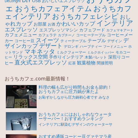
OSB
おいしいエスプレッソ
DeLonghi
ェ
おうちカフ
おうちカフェアイテム
ェインテリア
おうちカフェレシピ
おし
インテリア
ゃれカップ
かわいいカップ
お部屋
お酒
エスプレッソ
エスプレッソマシン
カフェフード
カフェマキアート
カフェメニュー
コーヒーメー
カフェラテ
コーヒーテーブル
カプチーノ
スイーツ
デ
テーブル
カー
コーヒー豆
ティーテーブル
デザイン
デザート
ザインカップ
デロンギ
ハーブティー
ホ
フードメニュー
マキネッタ
モカコー
ットサンド
ミルクフォーマー
ミルクホイッパー
リラックス空間
手作りインテリア
深煎りコー
ヒー
木製パレット
直火式エスプレッソ
観葉植物
ヒー
間接照明
紅茶
おうちカフェ.com最新情報！
料理の幅も広がり時間もお金も節約！
おうちカフェに圧力鍋が来たよ
お恥ずかしながら圧力鍋初心者です みなさ
おうちカフェにはおしゃれなウォータ
ーサーバー！おすすめランキング
インテリアに馴染むデザインのウォーターサ
おすすめ通販コーヒー豆グァテマラ産