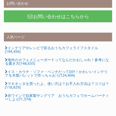
お問い合わせ
お問い合わせはこちらから
人気ページ
インテリアやレシピで彩るおうちカフェライフスタイル
(194,456)
海外のカフェメニューボードってなんだかおしゃれ！参考にな
る書き方(148,635)
イス・カウチ・ソファ・ベンチだってDIY！かわいいインテリ
アを木製パレットで作っちゃおう(124,404)
マキネッタを買ったよ。使い方は？お手入れ方法は？コツは？
(118,829)
赤ワインで自家製サングリア おうちカフェでホームパーティ
ーしよ♪(71,374)