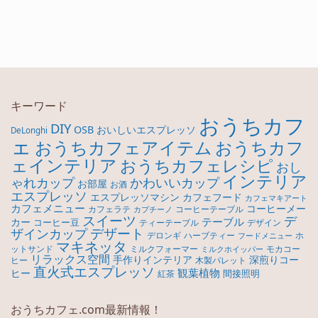
キーワード
おうちカフ
DIY
OSB
おいしいエスプレッソ
DeLonghi
ェ
おうちカフ
おうちカフェアイテム
ェインテリア
おうちカフェレシピ
おし
インテリア
ゃれカップ
かわいいカップ
お部屋
お酒
エスプレッソ
エスプレッソマシン
カフェフード
カフェマキアート
カフェメニュー
コーヒーメー
カフェラテ
コーヒーテーブル
カプチーノ
スイーツ
デ
テーブル
カー
コーヒー豆
ティーテーブル
デザイン
デザート
ザインカップ
デロンギ
ハーブティー
ホ
フードメニュー
マキネッタ
モカコー
ットサンド
ミルクフォーマー
ミルクホイッパー
リラックス空間
手作りインテリア
深煎りコー
ヒー
木製パレット
直火式エスプレッソ
観葉植物
ヒー
間接照明
紅茶
おうちカフェ.com最新情報！