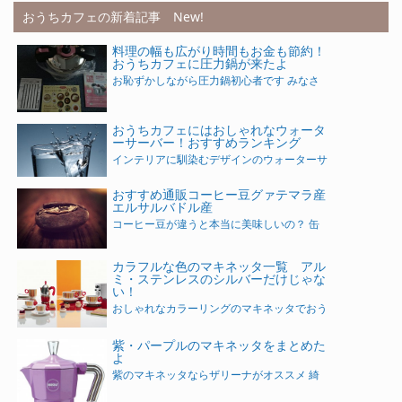
おうちカフェの新着記事 New!
料理の幅も広がり時間もお金も節約！
おうちカフェに圧力鍋が来たよ
お恥ずかしながら圧力鍋初心者です みなさ
おうちカフェにはおしゃれなウォータ
ーサーバー！おすすめランキング
インテリアに馴染むデザインのウォーターサ
おすすめ通販コーヒー豆グァテマラ産
エルサルバドル産
コーヒー豆が違うと本当に美味しいの？ 缶
カラフルな色のマキネッタ一覧 アル
ミ・ステンレスのシルバーだけじゃな
い！
おしゃれなカラーリングのマキネッタでおう
紫・パープルのマキネッタをまとめた
よ
紫のマキネッタならザリーナがオススメ 綺