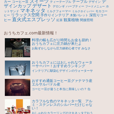
スイーツ
デ
テーブル
カー
コーヒー豆
ティーテーブル
デザイン
デザート
ザインカップ
デロンギ
ハーブティー
ホ
フードメニュー
マキネッタ
モカコー
ットサンド
ミルクフォーマー
ミルクホイッパー
リラックス空間
手作りインテリア
深煎りコー
ヒー
木製パレット
直火式エスプレッソ
観葉植物
ヒー
間接照明
紅茶
おうちカフェ.com最新情報！
料理の幅も広がり時間もお金も節約！
おうちカフェに圧力鍋が来たよ
お恥ずかしながら圧力鍋初心者です みなさ
おうちカフェにはおしゃれなウォータ
ーサーバー！おすすめランキング
インテリアに馴染むデザインのウォーターサ
おすすめ通販コーヒー豆グァテマラ産
エルサルバドル産
コーヒー豆が違うと本当に美味しいの？ 缶
カラフルな色のマキネッタ一覧 アル
ミ・ステンレスのシルバーだけじゃな
い！
おしゃれなカラーリングのマキネッタでおう