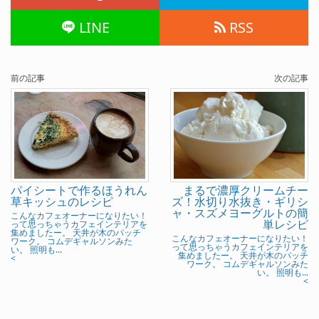
LINE
RSS
前の記事
次の記事
パイシートで作るほうれん
まるで濃厚クリームチー
草キッシュのレシピ
ズ！水切り水抜き・ギリシ
ャ・スズメヨーグルトの簡
こんなカフェオーナーになりたい！
単レシピ
って思っちゃうカフェインテリアを
集めましたー。 天井が木のパッチ
こんなカフェオーナーになりたい！
ワーク。 コムデギャルソンみた
って思っちゃうカフェインテリアを
い。 照明も...
集めましたー。 天井が木のパッチ
<
ワーク。 コムデギャルソンみた
い。 照明も...
<