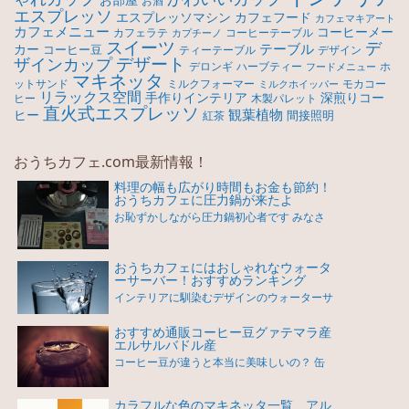
お酒
エスプレッソ
エスプレッソマシン
カフェフード
カフェマキアート
カフェメニュー
コーヒーメー
カフェラテ
コーヒーテーブル
カプチーノ
スイーツ
デ
テーブル
カー
コーヒー豆
ティーテーブル
デザイン
デザート
ザインカップ
デロンギ
ハーブティー
ホ
フードメニュー
マキネッタ
モカコー
ットサンド
ミルクフォーマー
ミルクホイッパー
リラックス空間
手作りインテリア
深煎りコー
ヒー
木製パレット
直火式エスプレッソ
観葉植物
ヒー
間接照明
紅茶
おうちカフェ.com最新情報！
料理の幅も広がり時間もお金も節約！
おうちカフェに圧力鍋が来たよ
お恥ずかしながら圧力鍋初心者です みなさ
おうちカフェにはおしゃれなウォータ
ーサーバー！おすすめランキング
インテリアに馴染むデザインのウォーターサ
おすすめ通販コーヒー豆グァテマラ産
エルサルバドル産
コーヒー豆が違うと本当に美味しいの？ 缶
カラフルな色のマキネッタ一覧 アル