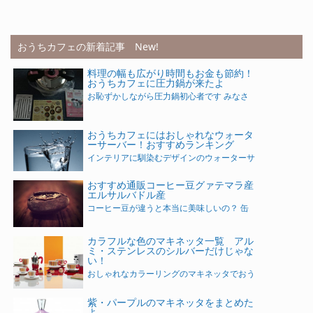
おうちカフェの新着記事 New!
料理の幅も広がり時間もお金も節約！
おうちカフェに圧力鍋が来たよ
お恥ずかしながら圧力鍋初心者です みなさ
おうちカフェにはおしゃれなウォータ
ーサーバー！おすすめランキング
インテリアに馴染むデザインのウォーターサ
おすすめ通販コーヒー豆グァテマラ産
エルサルバドル産
コーヒー豆が違うと本当に美味しいの？ 缶
カラフルな色のマキネッタ一覧 アル
ミ・ステンレスのシルバーだけじゃな
い！
おしゃれなカラーリングのマキネッタでおう
紫・パープルのマキネッタをまとめた
よ