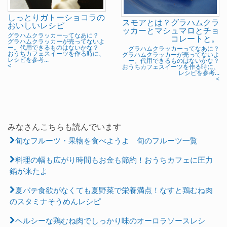
しっとりガトーショコラの
スモアとは？グラハムクラ
おいしいレシピ
ッカーとマシュマロとチョ
グラハムクラッカーってなあに？
コレートと。
グラハムクラッカーが売ってないよ
ー。代用できるものはないかな？
グラハムクラッカーってなあに？
おうちカフェスイーツを作る時に、
グラハムクラッカーが売ってないよ
レシピを参考...
ー。代用できるものはないかな？
<
おうちカフェスイーツを作る時に、
レシピを参考...
<
みなさんこちらも読んでいます
旬なフルーツ・果物を食べようよ 旬のフルーツ一覧
料理の幅も広がり時間もお金も節約！おうちカフェに圧力
鍋が来たよ
夏バテ食欲がなくても夏野菜で栄養満点！なすと鶏むね肉
のスタミナそうめんレシピ
ヘルシーな鶏むね肉でしっかり味のオーロラソースレシ