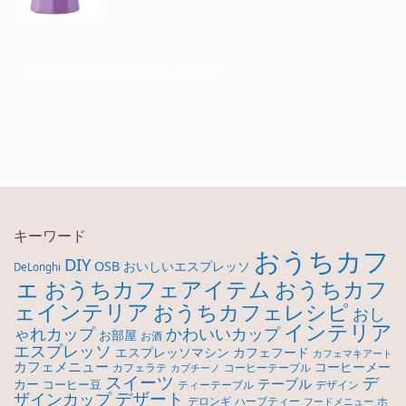
おうちカフェで手軽にダイエットスムージー
キーワード
おうちカフ
DIY
OSB
おいしいエスプレッソ
DeLonghi
ェ
おうちカフ
おうちカフェアイテム
ェインテリア
おうちカフェレシピ
おし
インテリア
ゃれカップ
かわいいカップ
お部屋
お酒
エスプレッソ
エスプレッソマシン
カフェフード
カフェマキアート
カフェメニュー
コーヒーメー
カフェラテ
コーヒーテーブル
カプチーノ
スイーツ
デ
テーブル
カー
コーヒー豆
ティーテーブル
デザイン
デザート
ザインカップ
デロンギ
ハーブティー
ホ
フードメニュー