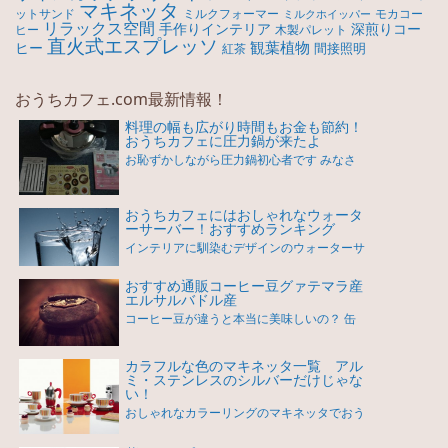
マキネッタ
モカコー
ットサンド
ミルクフォーマー
ミルクホイッパー
リラックス空間
手作りインテリア
深煎りコー
ヒー
木製パレット
直火式エスプレッソ
観葉植物
ヒー
間接照明
紅茶
おうちカフェ.com最新情報！
料理の幅も広がり時間もお金も節約！
おうちカフェに圧力鍋が来たよ
お恥ずかしながら圧力鍋初心者です みなさ
おうちカフェにはおしゃれなウォータ
ーサーバー！おすすめランキング
インテリアに馴染むデザインのウォーターサ
おすすめ通販コーヒー豆グァテマラ産
エルサルバドル産
コーヒー豆が違うと本当に美味しいの？ 缶
カラフルな色のマキネッタ一覧 アル
ミ・ステンレスのシルバーだけじゃな
い！
おしゃれなカラーリングのマキネッタでおう