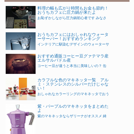
料理の幅も広がり時間もお金も節約！
おうちカフェに圧力鍋が来たよ
お恥ずかしながら圧力鍋初心者です みなさ
おうちカフェにはおしゃれなウォータ
ーサーバー！おすすめランキング
インテリアに馴染むデザインのウォーターサ
おすすめ通販コーヒー豆グァテマラ産
エルサルバドル産
コーヒー豆が違うと本当に美味しいの？ 缶
カラフルな色のマキネッタ一覧 アル
ミ・ステンレスのシルバーだけじゃな
い！
おしゃれなカラーリングのマキネッタでおう
紫・パープルのマキネッタをまとめた
よ
紫のマキネッタならザリーナがオススメ 綺