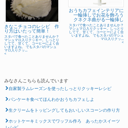
おうちカフェインテリアに
一輪挿しでお花を飾ろう
クネクネ曲がる一輪挿し
スタバで食べたことありませんか？
きなこチョコのレシピ 作
マシュマロ入りクッキー。しっとり
り方はいたって簡単！
してて、甘くて、コーヒーによく合
いますよね。 でもスタバのマシュ
スタバで食べたことありませんか？
マロ入りクッ...
マシュマロ入りクッキー。しっとり
<
してて、甘くて、コーヒーによく合
いますよね。 でもスタバのマシュ
マロ入りクッ...
<
みなさんこちらも読んでいます
自家製ラムレーズンを使ったしっとりクッキーレシピ
パンケーキ食べてほんわかおうちカフェしよ
生クリームをトッピングしてもおいしいスコーンの作り方
ホットケーキミックスでワッフル作ろ あったかスイーツ
レシピ